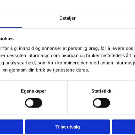
Detaljer
ookies
 for å gi innhold og annonser et personlig preg, for å levere sos
deler dessuten informasjon om hvordan du bruker nettstedet vårt,
og analysearbeid, som kan kombinere den med annen informasjon d
Kontor på Nordfjordeid:
K
 inn gjennom din bruk av tjenestene deres.
Telefon:
700 45 900
T
Egenskaper
Statistikk
E-post:
firmapost@h-v.no
E
Gateadresse: Øyane 11 - 6770 Nordfjordeid
G
Postadresse: Postboks 315 - 6772 Nordfjordeid
P
Tillat utvalg