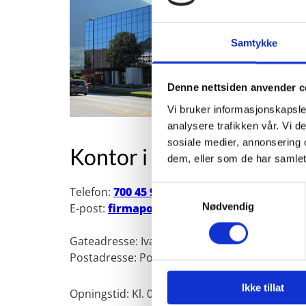
Samtykke
Denne nettsiden anvender c
Vi bruker informasjonskapsler
analysere trafikken vår. Vi 
sosiale medier, annonsering 
Kontor i Ørsta:
dem, eller som de har samlet
Telefon:
700 45 900
Samtykkevalg
Nødvendig
E-post:
firmapost@h-v.no
Gateadresse: Ivar Aasen-gata 10 - 6150 Ørsta
Postadresse: Postboks 203 - 6151 Ørsta
Ikke tillat
Opningstid: Kl. 08:00 - 16:00 måndag - fredag