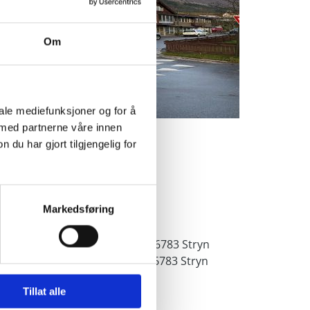
Om
iale mediefunksjoner og for å
 med partnerne våre innen
u har gjort tilgjengelig for
ontor i Stryn:
elefon:
700 45 900
Markedsføring
-post:
firmapost@h-v.no
ateadresse: Tonningsgata 42, 6783 Stryn
ostadresse: Tonningsgata 42, 6783 Stryn
Tillat alle